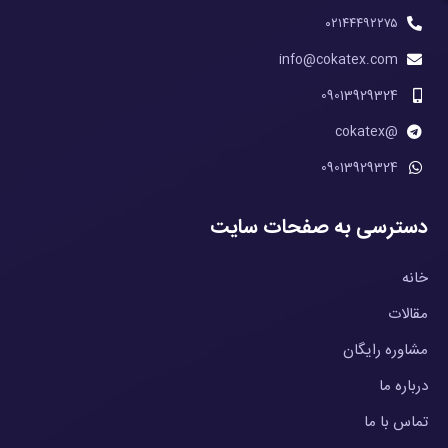
۰۲۱۴۴۴۹۲۲۷۵
info@cokatex.com
09013929324
@cokatex
09013929324
دسترسی به صفحات سایت
خانه
مقالات
مشاوره رایگان
درباره ما
تماس با ما