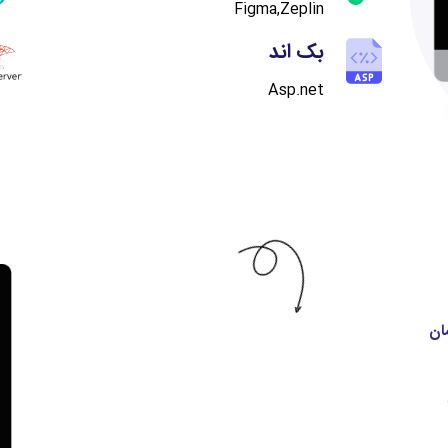
Figma,Zeplin
بک اند
Asp.net
ان